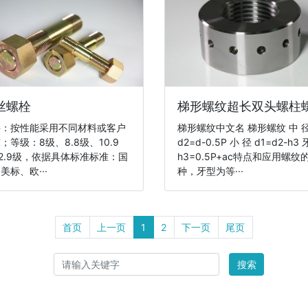
丝螺栓
梯形螺纹超长双头螺柱
料：按性能采用不同材料或客户
梯形螺纹中文名 梯形螺纹 中 
；等级：8级、8.8级、10.9
d2=d-0.5P 小 径 d1=d2-h3 
12.9级，依据具体标准标准：国
h3=0.5P+ac特点和应用螺纹
美标、欧···
种，牙型为等···
首页
上一页
1
2
下一页
尾页
搜索